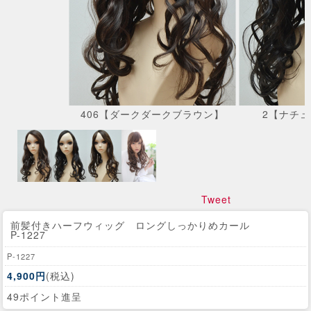
406【ダークダークブラウン】
2【ナチ
Tweet
前髪付きハーフウィッグ ロングしっかりめカール
P-1227
P-1227
4,900円
(税込)
49ポイント進呈