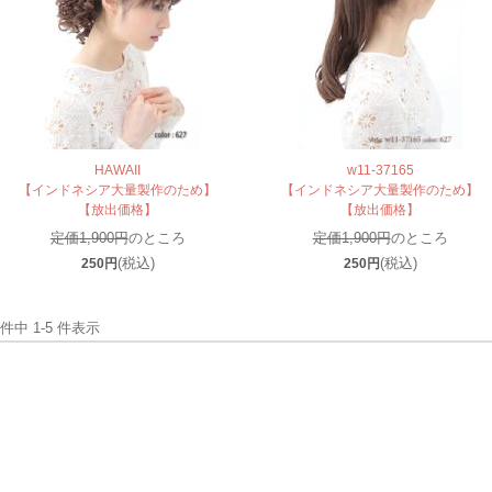
HAWAII
w11-37165
【インドネシア大量製作のため】
【インドネシア大量製作のため】
【放出価格】
【放出価格】
定価1,900円
のところ
定価1,900円
のところ
(税込)
(税込)
250円
250円
 件中 1-5 件表示