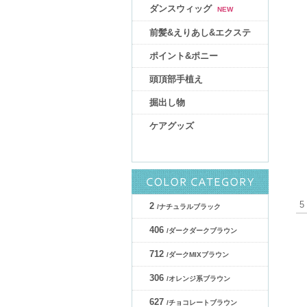
ダンスウィッグ
NEW
前髪&えりあし&エクステ
ポイント&ポニー
頭頂部手植え
掘出し物
ケアグッズ
5
2
/ナチュラルブラック
406
/ダークダークブラウン
712
/ダークMIXブラウン
306
/オレンジ系ブラウン
627
/チョコレートブラウン