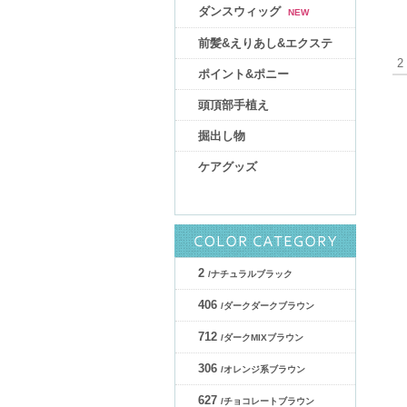
ダンスウィッグ
NEW
前髪&えりあし&エクステ
2
ポイント&ポニー
頭頂部手植え
掘出し物
ケアグッズ
2
/ナチュラルブラック
406
/ダークダークブラウン
712
/ダークMIXブラウン
306
/オレンジ系ブラウン
627
/チョコレートブラウン