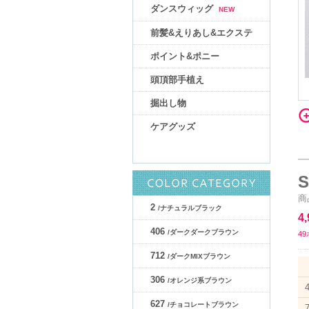
ダンスウィッグ
NEW
前髪&えりあし&エクステ
ポイント&ポニー
頭頂部手植え
掘出し物
ケアグッズ
S
商
2
/ナチュラルブラック
4
406
/ダークダークブラウン
4
712
/ダークMIXブラウン
306
/オレンジ系ブラウン
627
/チョコレートブラウン