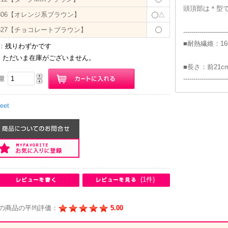
頭頂部は＊型
306【オレンジ系ブラウン】
△
627【チョコレートブラウン】
----------------------
■耐熱繊維：1
：
残りわずかです
：
ただいま在庫がございません。
■長さ：前21cm 
量
----------------------
eet
(1件)
の商品の平均評価：
5.00