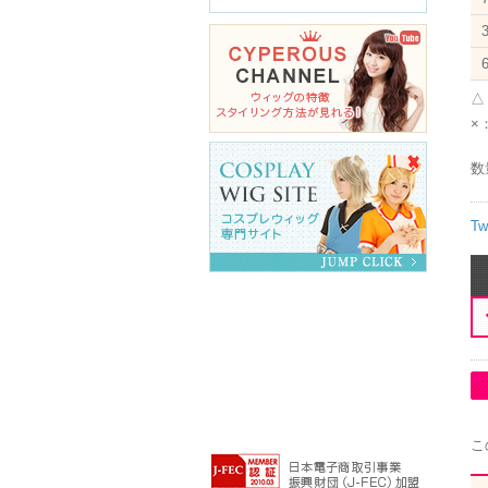
△
×
数
Tw
こ