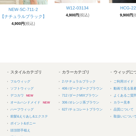
W12-03134
HCG-22
NEW-SC-711-2
(税込)
(
4,900円
9,900円
【ナチュラルブラック】
(税込)
4,900円
スタイルカテゴリ
カラーカテゴリ
ウィッグに
フルウィッグ
2
/ナチュラルブラック
ご利用ガイド
ソフトウィッグ
406
/ダークダークブラウン
動画で見る装
デコカワ
712
/ダークMIXブラウン
よくあるご質
NEW
オールハンドメイド
306
/オレンジ系ブラウン
カラー見本
NEW
ハーフウィッグ
627
/チョコレートブラウン
品質について
前髪&えりあし&エクステ
取扱いについ
ポイント&ポニー
頭頂部手植え