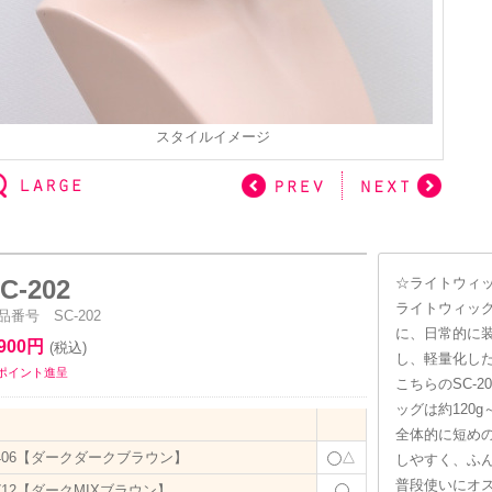
スタイルイメージ
C-202
☆ライトウィ
ライトウィッ
品番号 SC-202
に、日常的に
,900円
(税込)
し、軽量化した
9ポイント進呈
こちらのSC-
ッグは約120g～
全体的に短め
406【ダークダークブラウン】
△
しやすく、ふ
普段使いにオ
712【ダークMIXブラウン】