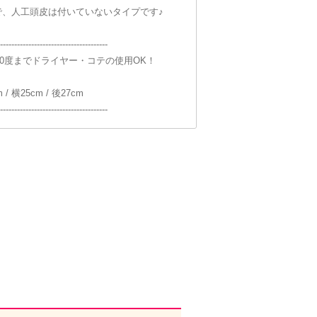
で、人工頭皮は付いていないタイプです♪
--------------------------------------
60度までドライヤー・コテの使用OK！
/ 横25cm / 後27cm
--------------------------------------