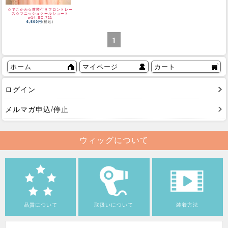
☆でこかわ☆前髪付きフロントレー
ス☆マニッシュクールショート
w14-SC-711
6,500円
(税込)
1
ホーム
マイページ
カート
ログイン
メルマガ申込/停止
ウィッグについて
品質について
取扱いについて
装着方法