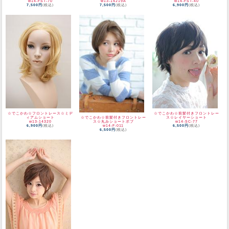
w14-FST-70
w13-14219A
w14-FST-40
7,500円
(税込)
7,500円
(税込)
6,900円
(税込)
☆でこかわ☆フロントレース☆ミデ
☆でこかわ☆前髪付きフロントレー
☆でこかわ☆前髪付きフロントレー
ィアムショート
ス☆レイヤーショート
ス☆丸みショートボブ
w13-14320
w14-SC-77
w14-F-011
6,900円
(税込)
6,500円
(税込)
6,500円
(税込)