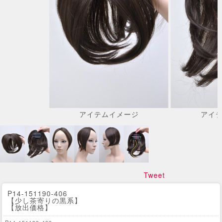
アイテムイメージ
アイ
Tweet
P14-151190-406
【少し茶寄りの黒系】
【放出価格】